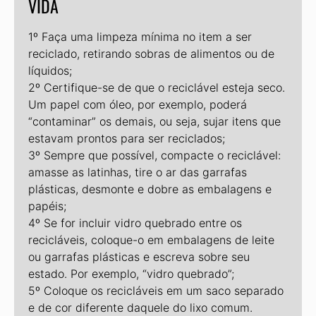
VIDA
1º Faça uma limpeza mínima no item a ser
reciclado, retirando sobras de ali­mentos ou de
líquidos;
2º Certifique-se de que o reciclável es­teja seco.
Um papel com óleo, por exemplo, poderá
“contaminar” os de­mais, ou seja, sujar itens que
estavam prontos para ser reciclados;
3º Sempre que possível, compacte o reciclável:
amasse as latinhas, tire o ar das garrafas
plásticas, desmonte e dobre as embalagens e
papéis;
4º Se for incluir vidro quebrado entre os
recicláveis, coloque-o em embala­gens de leite
ou garrafas plásticas e escreva sobre seu
estado. Por exem­plo, “vidro quebrado”;
5º Coloque os recicláveis em um saco separado
e de cor diferente daquele do lixo comum.