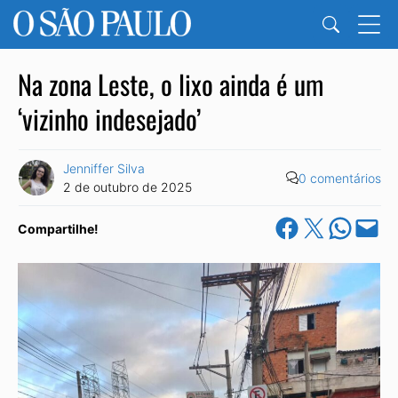
Na zona Leste, o lixo ainda é um
‘vizinho indesejado’
Jenniffer Silva
0 comentários
2 de outubro de 2025
Share on Facebook
Share on X
Share on Wha
Email this Pa
Compartilhe!