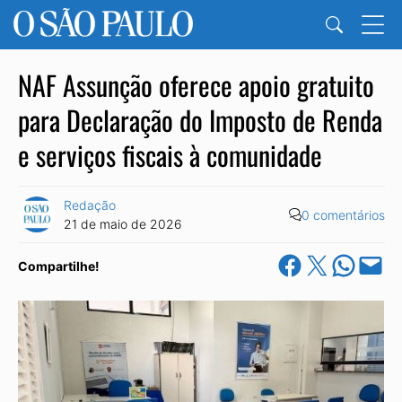
NAF Assunção oferece apoio gratuito
para Declaração do Imposto de Renda
e serviços fiscais à comunidade
Redação
0 comentários
21 de maio de 2026
Share on Facebook
Share on X
Share on Wha
Email this Pa
Compartilhe!