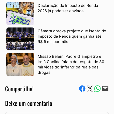
Declaração do Imposto de Renda
2026 já pode ser enviada
Câmara aprova projeto que isenta do
Imposto de Renda quem ganha até
R$ 5 mil por mês
Missão Belém: Padre Giampietro e
Irmã Cacilda falam do resgate de 30
mil vidas do ‘inferno’ da rua e das
drogas
Compartilhe!
Compartilhe no Facebook
Compartilhe no Twitter
Compartile via W
Envie via e-mail
Deixe um comentário