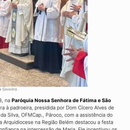
a Savedra
13, na
Paróquia Nossa Senhora de Fátima e São
ra à padroeira, pre­sidida por Dom Cícero Alves de
da Silva, OFMCap., Pároco, com a assistência do
r da Arquidiocese na Região Belém destacou a festa
confiança na intercessão de Maria. Ele incentivou os