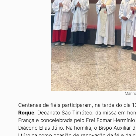
Marin
Centenas de fiéis participa­ram, na tarde do dia 
Roque
, De­canato São Timóteo, da mis­sa em hon
França e concelebrada pelo Frei Edmar Hermínio 
Diácono Elias Júlio. Na homilia, o Bis­po Auxilia
litúrgica como oca­sião de renovação da fé e da 