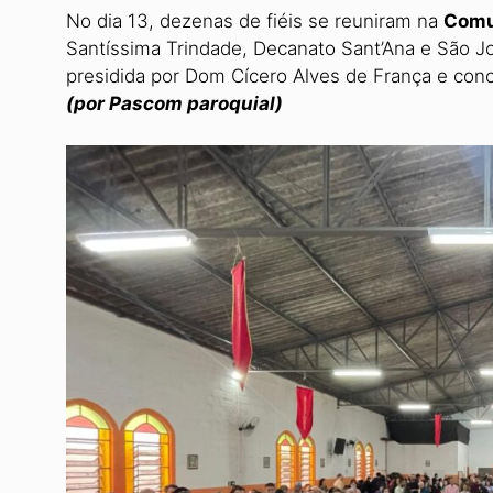
No dia 13, dezenas de fiéis se reuniram na
Comu
Santíssima Trindade, Decana­to Sant’Ana e São J
presidida por Dom Cícero Alves de França e conc
(por Pascom paroquial)