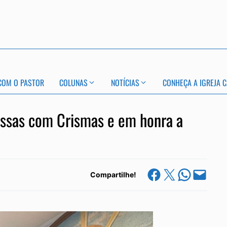
COM O PASTOR
COLUNAS
NOTÍCIAS
CONHEÇA A IGREJA C
ssas com Crismas e em honra a
Share on Facebook
Share on X
Share on Whats
Email this Page
Compartilhe!