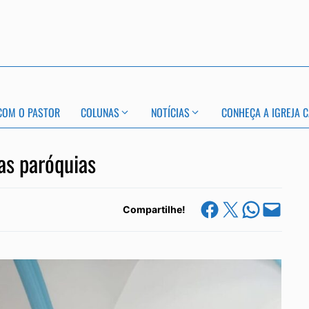
COM O PASTOR
COLUNAS
NOTÍCIAS
CONHEÇA A IGREJA C
as paróquias
Share on Facebook
Share on X
Share on Whats
Email this Page
Compartilhe!