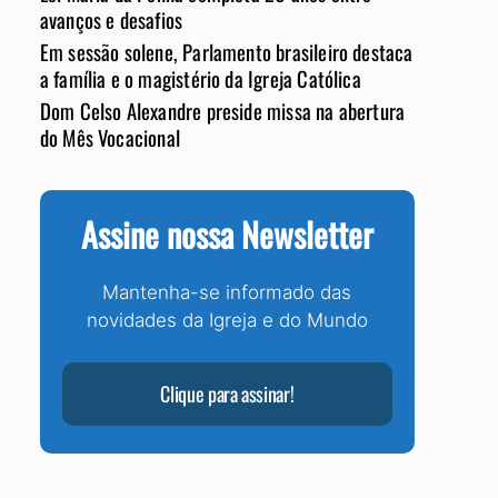
avanços e desafios
Em sessão solene, Parlamento brasileiro destaca
a família e o magistério da Igreja Católica
Dom Celso Alexandre preside missa na abertura
do Mês Vocacional
Assine nossa Newsletter
Mantenha-se informado das
novidades da Igreja e do Mundo
Clique para assinar!