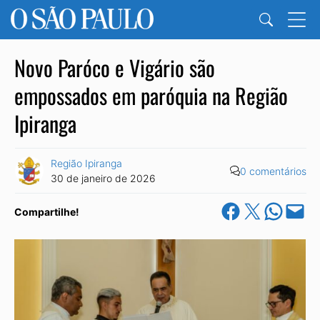
Novo Paróco e Vigário são
empossados em paróquia na Região
Ipiranga
Região Ipiranga
0 comentários
30 de janeiro de 2026
Share on Facebook
Share on X
Share on Wha
Email this Pa
Compartilhe!