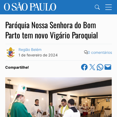
Paróquia Nossa Senhora do Bom
Parto tem novo Vigário Paroquial
Região Belém
0 comentários
1 de fevereiro de 2024
Share on Facebook
Share on X
Share on Wha
Email this Pa
Compartilhe!