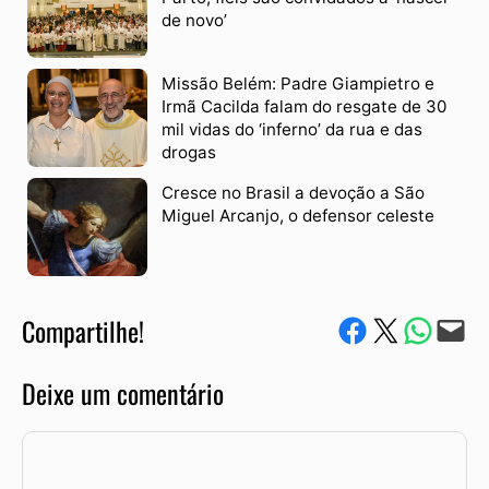
de novo’
Missão Belém: Padre Giampietro e
Irmã Cacilda falam do resgate de 30
mil vidas do ‘inferno’ da rua e das
drogas
Cresce no Brasil a devoção a São
Miguel Arcanjo, o defensor celeste
Compartilhe!
Compartilhe no Facebook
Compartilhe no Twitter
Compartile via W
Envie via e-mail
Deixe um comentário
Comentário