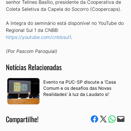
senhor Telines Basílio, presidente da Cooperativa de
Coleta Seletiva da Capela do Socorro (Coopercaps).
A íntegra do seminário está disponível no YouTube do
Regional Sul 1 da CNBB:
https://youtube.com/cnbbsul1
.
(Por Pascom Paroquial)
Notícias Relacionadas
Evento na PUC-SP discute a ‘Casa
Comum e os desafios das Novas
Realidades’ à luz da Laudato si’
Compartilhe!
Compartilhe no Facebook
Compartilhe no Twitter
Compartile via W
Envie via e-mail