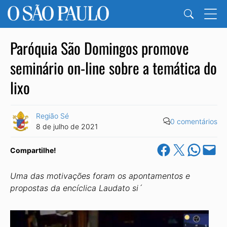
Paróquia São Domingos promove
seminário on-line sobre a temática do
lixo
Região Sé
0 comentários
8 de julho de 2021
Share on Facebook
Share on X
Share on Wha
Email this Pa
Compartilhe!
Uma das motivações foram os apontamentos e
propostas da encíclica Laudato si´