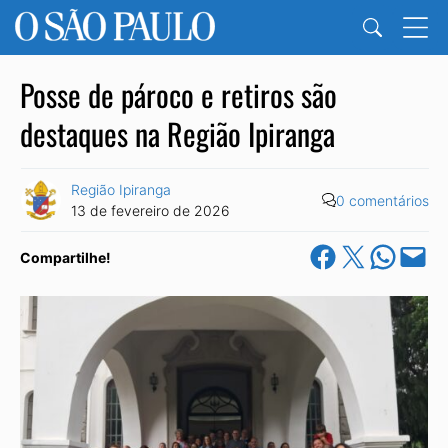
Posse de pároco e retiros são
destaques na Região Ipiranga
Região Ipiranga
0 comentários
13 de fevereiro de 2026
Share on Facebook
Share on X
Share on Wha
Email this Pa
Compartilhe!