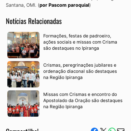
Santana, OMI. (
por Pascom paroquial
)
Notícias Relacionadas
Formações, festas de padroeiro,
ações sociais e missas com Crisma
são destaques no Ipiranga
Crismas, peregrinações jubilares e
ordenação diaconal são destaques
na Região Ipiranga
Missas com Crismas e encontro do
Apostolado da Oração são destaques
na Região Ipiranga
Compartilhe no Facebook
Compartilhe no Twitter
Compartile via W
Envie via e-mail