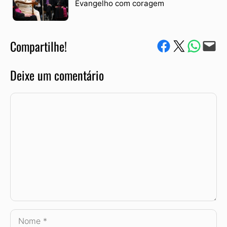
Evangelho com coragem
Compartilhe!
Compartilhe no Facebook
Compartilhe no Twitter
Compartile via W
Envie via e-mail
Deixe um comentário
Comentário
Nome