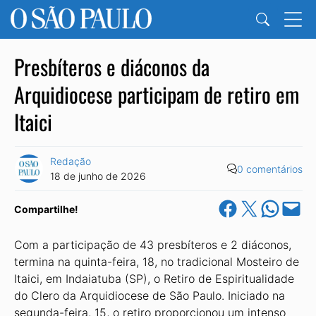
Presbíteros e diáconos da
Arquidiocese participam de retiro em
Itaici
Redação
0 comentários
18 de junho de 2026
Share on Facebook
Share on X
Share on Wha
Email this Pa
Compartilhe!
Com a participação de 43 presbíteros e 2 diáconos,
termina na quinta-feira, 18, no tradicional Mosteiro de
Itaici, em Indaiatuba (SP), o Retiro de Espiritualidade
do Clero da Arquidiocese de São Paulo. Iniciado na
segunda-feira, 15, o retiro proporcionou um intenso