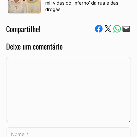
mil vidas do ‘inferno’ da rua e das
drogas
Compartilhe!
Compartilhe no Facebook
Compartilhe no Twitter
Compartile via W
Envie via e-mail
Deixe um comentário
Comentário
Nome