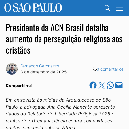
Presidente da ACN Brasil detalha
aumento da perseguição religiosa aos
cristãos
Fernando Geronazzo
0 comentários
3 de dezembro de 2025
Share on Facebook
Share on X
Share on Wha
Email this Pa
Compartilhe!
Em entrevista às mídias da Arquidiocese de São
Paulo, a advogada Ana Cecília Manente apresenta
dados do Relatório de Liberdade Religiosa 2025 e
relatos de extrema violência contra comunidades
cristãs, especialmente na África