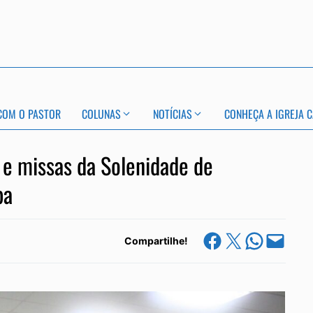
COM O PASTOR
COLUNAS
NOTÍCIAS
CONHEÇA A IGREJA C
 e missas da Solenidade de
pa
Share on Facebook
Share on X
Share on Whats
Email this Page
Compartilhe!