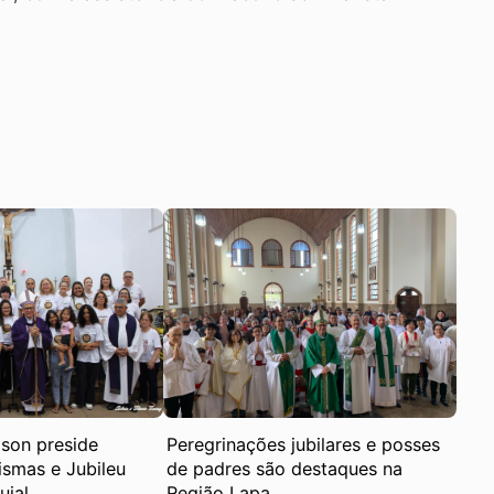
son preside
Peregrinações jubilares e posses
smas e Jubileu
de padres são destaques na
uial
Região Lapa