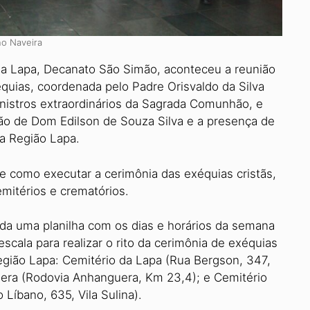
no Naveira
 da Lapa, Decanato São Simão, aconteceu a reunião
xéquias, coordenada pelo Padre Orisvaldo da Silva
Ministros extraordinários da Sagrada Comunhão, e
ção de Dom Edilson de Souza Silva e a presença de
a Região Lapa.
e como executar a ceri­mônia das exéquias cristãs,
mitérios e crematórios.
ada uma planilha com os dias e horários da semana
cala para realizar o rito da ce­rimônia de exéquias
egião Lapa: Cemitério da Lapa (Rua Berg­son, 347,
era (Rodovia Anhanguera, Km 23,4); e Cemitério
íbano, 635, Vila Sulina).