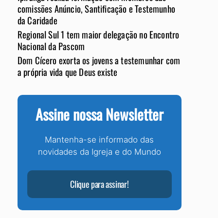
comissões Anúncio, Santificação e Testemunho
da Caridade
Regional Sul 1 tem maior delegação no Encontro
Nacional da Pascom
Dom Cícero exorta os jovens a testemunhar com
a própria vida que Deus existe
Assine nossa Newsletter
Mantenha-se informado das
novidades da Igreja e do Mundo
Clique para assinar!