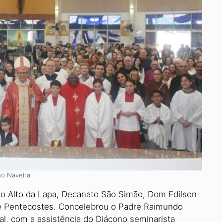
no Naveira
no Alto da Lapa, Decanato São Simão, Dom Edilson
de Pentecostes. Concelebrou o Padre Raimundo
al, com a assistência do Diácono seminarista