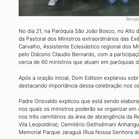
Benig
No dia 21, na Paróquia São João Bosco, no Alto
da Pastoral dos Ministros extraordiná­rios das E
Carvalho, Assistente Eclesiástico regional dos 
pelo Diácono Claudio Bernardo, com a participa
cerca de 60 ministros que atuam em paróquias d
Após a oração inicial, Dom Edilson explanou sobr
destacan­do importância dessa celebração nos ce
Padre Orisvaldo explicou que está sendo elabor
nos quais os ministros poderão se organizar em es
nos três cemité­rios da área de abrangência da R
Vila Leopoldina); Cemitério Gethsêmani Anhangu
Memorial Parque Jaraguá (Rua Nossa Senhora do L