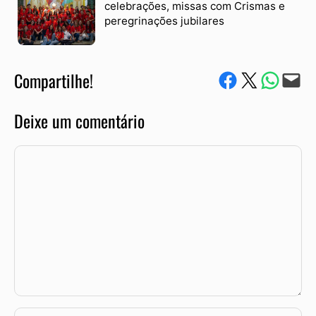
celebrações, missas com Crismas e
peregrinações jubilares
Compartilhe!
Compartilhe no Facebook
Compartilhe no Twitter
Compartile via W
Envie via e-mail
Deixe um comentário
Comentário
Nome