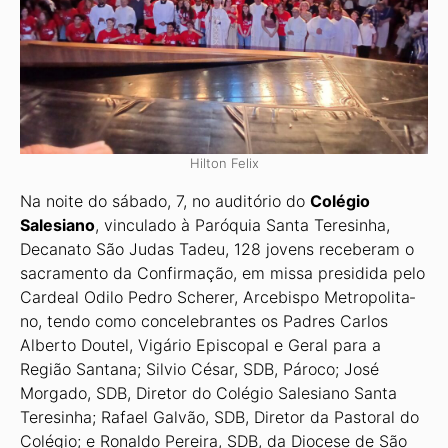
Hilton Felix
Na noite do sábado, 7, no auditó­rio do
Colégio
Salesiano
, vincu­lado à Paróquia Santa Teresinha,
Decanato São Judas Tadeu, 128 jovens receberam o
sacramento da Confirmação, em missa pre­sidida pelo
Cardeal Odilo Pedro Scherer, Arcebispo Metropolita­
no, tendo como concelebrantes os Padres Carlos
Alberto Doutel, Vigário Episcopal e Geral para a
Região Santana; Silvio César, SDB, Pároco; José
Morgado, SDB, Dire­tor do Colégio Salesiano Santa
Teresinha; Rafael Galvão, SDB, Diretor da Pastoral do
Colégio; e Ronaldo Pereira, SDB, da Diocese de São