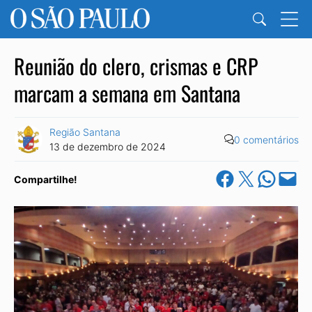
Reunião do clero, crismas e CRP
marcam a semana em Santana
Região Santana
0 comentários
13 de dezembro de 2024
Share on Facebook
Share on X
Share on Wha
Email this Pa
Compartilhe!