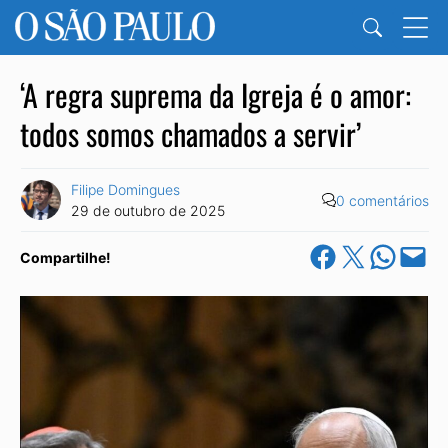
‘A regra suprema da Igreja é o amor:
todos somos chamados a servir’
Filipe Domingues
0 comentários
29 de outubro de 2025
Share on Facebook
Share on X
Share on Wha
Email this Pa
Compartilhe!