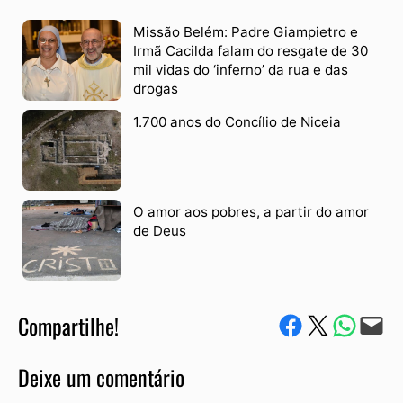
Missão Belém: Padre Giampietro e
Irmã Cacilda falam do resgate de 30
mil vidas do ‘inferno’ da rua e das
drogas
1.700 anos do Concílio de Niceia
O amor aos pobres, a partir do amor
de Deus
Compartilhe!
Compartilhe no Facebook
Compartilhe no Twitter
Compartile via W
Envie via e-mail
Deixe um comentário