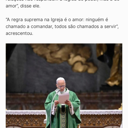
amor”, disse ele.
“A regra suprema na Igreja é o amor: ninguém é
chamado a comandar, todos são chamados a servir”,
acrescentou.