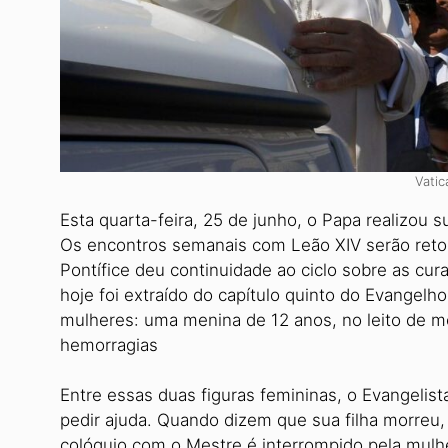
Vati
Esta quarta-feira, 25 de junho, o Papa realizou 
Os encontros semanais com Leão XIV serão reto
Pontífice deu continuidade ao ciclo sobre as cu
hoje foi extraído do capítulo quinto do Evangel
mulheres: uma menina de 12 anos, no leito de m
hemorragias
Entre essas duas figuras femininas, o Evangelista
pedir ajuda. Quando dizem que sua filha morreu, 
colóquio com o Mestre é interrompido pela mul