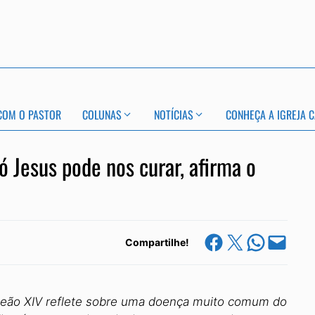
COM O PASTOR
COLUNAS
NOTÍCIAS
CONHEÇA A IGREJA C
ó Jesus pode nos curar, afirma o
Share on Facebook
Share on X
Share on Whats
Email this Page
Compartilhe!
Leão XIV reflete sobre uma doença muito comum do