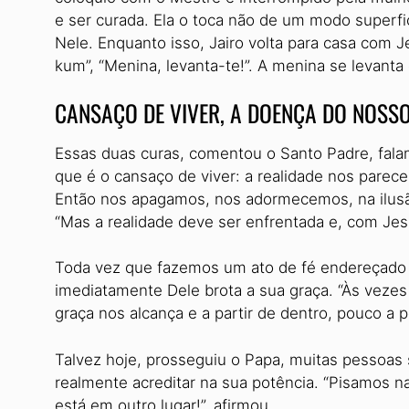
e ser curada. Ela o toca não de um modo superfi
Nele. Enquanto isso, Jairo volta para casa com J
kum”, “Menina, levanta-te!”. A menina se levant
CANSAÇO DE VIVER, A DOENÇA DO NOSS
Essas duas curas, comentou o Santo Padre, fa
que é o cansaço de viver: a realidade nos parece
Então nos apagamos, nos adormecemos, na ilusão
“Mas a realidade deve ser enfrentada e, com Jes
Toda vez que fazemos um ato de fé endereçado 
imediatamente Dele brota a sua graça. “Às veze
graça nos alcança e a partir de dentro, pouco a p
Talvez hoje, prosseguiu o Papa, muitas pessoas
realmente acreditar na sua potência. “Pisamos na
está em outro lugar!”, afirmou.