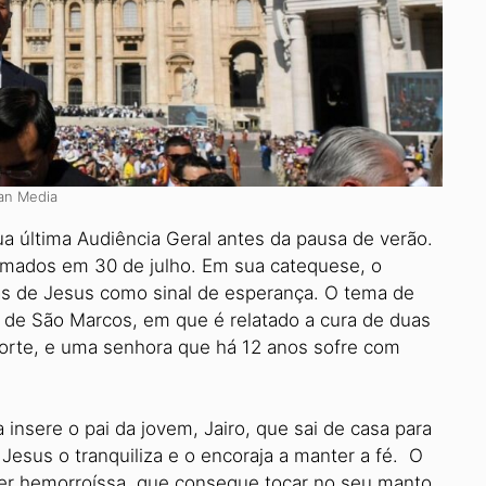
can Media
sua última Audiência Geral antes da pausa de verão.
mados em 30 de julho. Em sua catequese, o
ras de Jesus como sinal de esperança. O tema de
ho de São Marcos, em que é relatado a cura de duas
orte, e uma senhora que há 12 anos sofre com
 insere o pai da jovem, Jairo, que sai de casa para
Jesus o tranquiliza e o encoraja a manter a fé. O
her hemorroíssa, que consegue tocar no seu manto