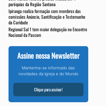
paróquias da Região Santana
Ipiranga realiza formação com membros das
comissões Anúncio, Santificação e Testemunho
da Caridade
Regional Sul 1 tem maior delegação no Encontro
Nacional da Pascom
Assine nossa Newsletter
Mantenha-se informado das
novidades da Igreja e do Mundo
Clique para assinar!