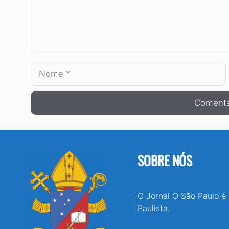
Nome
SOBRE NÓS
O Jornal O São Paulo é
Paulista.