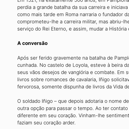
perdia a grande batalha da sua carreira e inicia
como mais tarde em Roma narraria o fundador d
comprometeu-lhe a carreira militar, mas abriu-lh
serviço do Rei Eterno, e assim, mudar a História d
A conversão
Após ser ferido gravemente na batalha de Pamplo
cunhada. No castelo de Loyola, esteve à beira d
seus vãos desejos de vanglória e combate. Em su
livros sobre romances de cavalaria, Iñigo solici
fervorosa, somente dispunha de livros da Vida d
O soldado Iñigo – que depois adotaria o nome de I
outra opção para passar o tempo. Ao ter contato 
diferente em seu coração. Vinham-lhe sentimen
faziam seu coração arder.