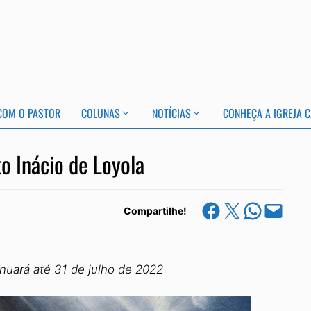
COM O PASTOR
COLUNAS
NOTÍCIAS
CONHEÇA A IGREJA C
o Inácio de Loyola
Share on Facebook
Share on X
Share on Whats
Email this Page
Compartilhe!
tinuará até 31 de julho de 2022