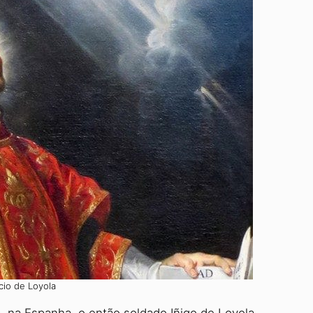
cio de Loyola
 na Espanha, o então soldado Iñigo de Loyola