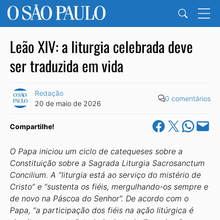
Leão XIV: a liturgia celebrada deve
ser traduzida em vida
Redação
0 comentários
20 de maio de 2026
Share on Facebook
Share on X
Share on Wha
Email this Pa
Compartilhe!
O Papa iniciou um ciclo de catequeses sobre a
Constituição sobre a Sagrada Liturgia Sacrosanctum
Concilium. A “liturgia está ao serviço do mistério de
Cristo” e “sustenta os fiéis, mergulhando-os sempre e
de novo na Páscoa do Senhor”. De acordo com o
Papa, “a participação dos fiéis na ação litúrgica é