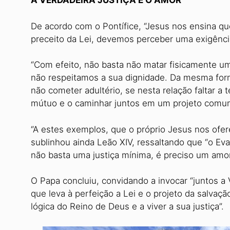
A VERDADEIRA JUSTIÇA É O AMOR
De acordo com o Pontífice, “Jesus nos ensina qu
preceito da Lei, devemos perceber uma exigênci
“Com efeito, não basta não matar fisicamente u
não respeitamos a sua dignidade. Da mesma form
não cometer adultério, se nesta relação faltar a t
mútuo e o caminhar juntos em um projeto comum
“A estes exemplos, que o próprio Jesus nos ofer
sublinhou ainda Leão XIV, ressaltando que “o E
não basta uma justiça mínima, é preciso um amor
O Papa concluiu, convidando a invocar “juntos a
que leva à perfeição a Lei e o projeto da salvaçã
lógica do Reino de Deus e a viver a sua justiça”.