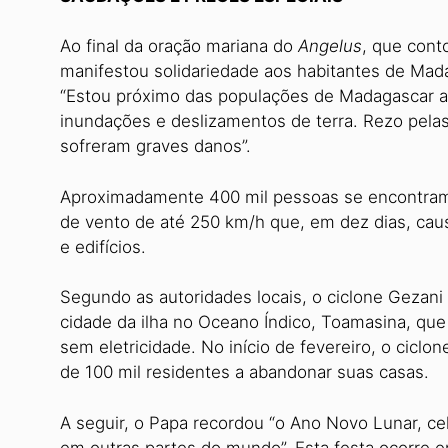
Ao final da oração mariana do
Angelus
, que cont
manifestou solidariedade aos habitantes de Mada
“Estou próximo das populações de Madagascar at
inundações e deslizamentos de terra. Rezo pelas
sofreram graves danos”.
Aproximadamente 400 mil pessoas se encontram 
de vento de até 250 km/h que, em dez dias, cau
e edifícios.
Segundo as autoridades locais, o ciclone Gezan
cidade da ilha no Oceano Índico, Toamasina, que
sem eletricidade. No início de fevereiro, o ciclo
de 100 mil residentes a abandonar suas casas.
A seguir, o Papa recordou “o Ano Novo Lunar, ce
em outras partes do mundo”. Esta festa ocorre 