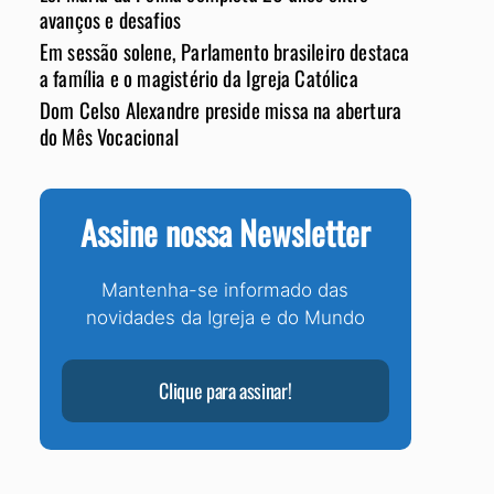
avanços e desafios
Em sessão solene, Parlamento brasileiro destaca
a família e o magistério da Igreja Católica
Dom Celso Alexandre preside missa na abertura
do Mês Vocacional
Assine nossa Newsletter
Mantenha-se informado das
novidades da Igreja e do Mundo
Clique para assinar!