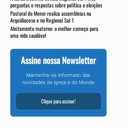
perguntas e respostas sobre política e eleições
Pastoral do Menor realiza assembleias na
Arquidiocese e no Regional Sul 1
Aleitamento materno: o melhor começo para
uma vida saudável
Assine nossa Newsletter
Mantenha-se informado das
novidades da Igreja e do Mundo
Clique para assinar!