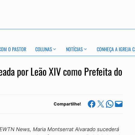
COM O PASTOR
COLUNAS
NOTÍCIAS
CONHEÇA A IGREJA C
eada por Leão XIV como Prefeita do
Share on Facebook
Share on X
Share on Whats
Email this Page
Compartilhe!
a EWTN News, Maria Montserrat Alvarado sucederá