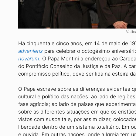
Vati
Há cinquenta e cinco anos, em 14 de maio de 197
adveniens
para celebrar o octogésimo aniversário
novarum
. O Papa Montini a endereçou ao Cardea
do Pontifício Conselho da Justiça e da Paz. A ca
compromisso político, deve ser lida na esteira d
O Papa escreve sobre as diferenças evidentes 
cultural e político das nações: ao lado de regiõe
fase agrícola; ao lado de países que experiment
sobre as diferentes situações em que os cristão
vistos com suspeita e, por assim dizer, coloca
liberdade dentro de um sistema totalitário. Em o
é ouvida. Em outras nações, onde a Igreja tem u