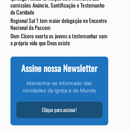
comissões Anúncio, Santificação e Testemunho
da Caridade
Regional Sul 1 tem maior delegação no Encontro
Nacional da Pascom
Dom Cícero exorta os jovens a testemunhar com
a própria vida que Deus existe
Assine nossa Newsletter
Mantenha-se informado das
novidades da Igreja e do Mundo
Clique para assinar!