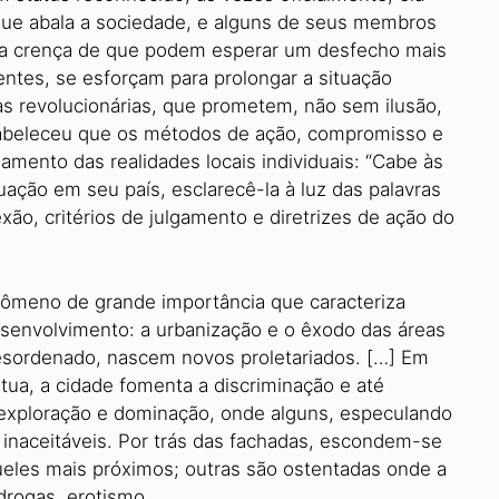
 que abala a sociedade, e alguns de seus membros
, na crença de que podem esperar um desfecho mais
sentes, se esforçam para prolongar a situação
ias revolucionárias, que prometem, não sem ilusão,
tabeleceu que os métodos de ação, compromisso e
amento das realidades locais individuais: “Cabe às
uação em seu país, esclarecê-la à luz das palavras
lexão, critérios de julgamento e diretrizes de ação do
nômeno de grande importância que caracteriza
esenvolvimento: a urbanização e o êxodo das áreas
esordenado, nascem novos proletariados. […] Em
tua, a cidade fomenta a discriminação e até
exploração e dominação, onde alguns, especulando
 inaceitáveis. Por trás das fachadas, escondem-se
eles mais próximos; outras são ostentadas onde a
drogas, erotismo.