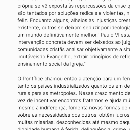
própria se vê exposta às repercussões da crise
são tentados por soluções radicais e violentas
feliz. Enquanto alguns, alheios às injustiças pre
existente, outros se deixam seduzir por ideolog
um mundo definitivamente melhor.” Paulo VI es
intervenção concreta devem ser deixados ao julg
comunidades cristãs analisar objetivamente a sit
imutáveis​​do Evangelho, extrair princípios de ref
ensinamento social da Igreja.”
O Pontífice chamou então a atenção para um fe
tanto os países industrializados quanto os em d
rurais para as metrópoles. Nesse crescimento d
vez de incentivar encontros fraternos e ajuda mú
mesmo a indiferença; fomenta novas formas de 
sobre as necessidades dos outros, obtêm lucros
muitas misérias, desconhecidas até mesmo daqu
dignidade humana é ferida: delinquência, crime, 