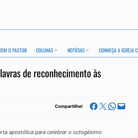
COM O PASTOR
COLUNAS
NOTÍCIAS
CONHEÇA A IGREJA C
alavras de reconhecimento às
Share on Facebook
Share on X
Share on Whats
Email this Page
Compartilhe!
rta apostólica para celebrar o octogésimo