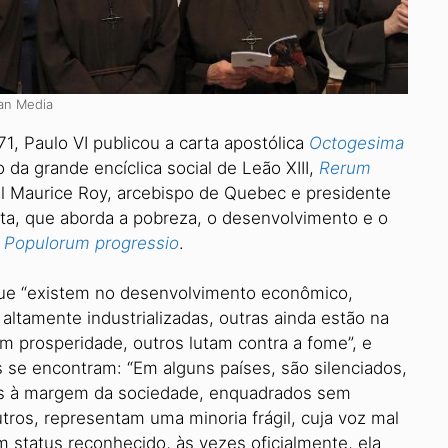
can Media
1, Paulo VI publicou a carta apostólica
Octogesima
 da grande encíclica social de Leão XIII,
Rerum
l Maurice Roy, arcebispo de Quebec e presidente
rta, que aborda a pobreza, o desenvolvimento e o
a
Populorum progressio
.
que “existem no desenvolvimento econômico,
s altamente industrializadas, outras ainda estão na
am prosperidade, outros lutam contra a fome”, e
s se encontram: “Em alguns países, são silenciados,
dos à margem da sociedade, enquadrados sem
utros, representam uma minoria frágil, cuja voz mal
m status reconhecido, às vezes oficialmente, ela