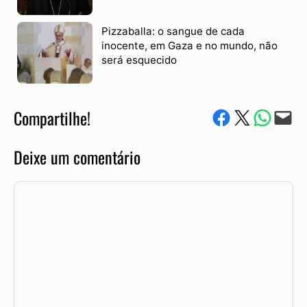
Pizzaballa: o sangue de cada
inocente, em Gaza e no mundo, não
será esquecido
Compartilhe!
Compartilhe no Facebook
Compartilhe no Twitter
Compartile via W
Envie via e-mail
Deixe um comentário
Comentário