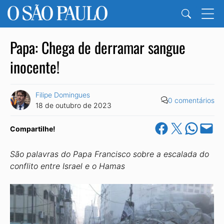
Papa: Chega de derramar sangue
inocente!
Filipe Domingues
0 comentários
18 de outubro de 2023
Share on Facebook
Share on X
Share on Wha
Email this Pa
Compartilhe!
São palavras do Papa Francisco sobre a escalada do
conflito entre Israel e o Hamas