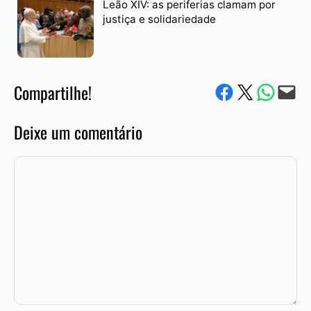
Leão XIV: as periferias clamam por
justiça e solidariedade
Compartilhe!
Compartilhe no Facebook
Compartilhe no Twitter
Compartile via W
Envie via e-mail
Deixe um comentário
Comentário