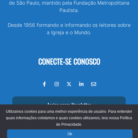
de São Paulo, mantido pela Fundação Metropolitana
Paulista.
Desde 1956 formando e informando os leitores sobre
a Igreja e o Mundo.
CONECTE-SE CONOSCO
Assine nossa Newsletter
Utilizamos cookies para uma melhor experiência de usuário. Para entender
quais informações coletamos e quais cookies utilizamos, leia nossa
Política
de Privacidade.
© 2026 - Jornal O São Paulo
Ok
Fundação Metropolitana Paulista