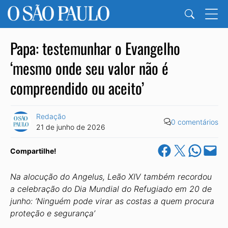
Papa: testemunhar o Evangelho
‘mesmo onde seu valor não é
compreendido ou aceito’
Redação
0 comentários
21 de junho de 2026
Share on Facebook
Share on X
Share on Wha
Email this Pa
Compartilhe!
Na alocução do Angelus, Leão XIV também recordou
a celebração
do Dia Mundial do Refugiado em 20 de
junho: ‘
Ninguém pode virar as costas a quem procura
proteção e segurança’