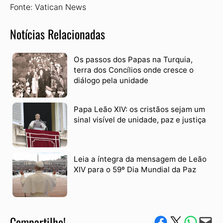
Fonte: Vatican News
Notícias Relacionadas
Os passos dos Papas na Turquia,
terra dos Concílios onde cresce o
diálogo pela unidade
Papa Leão XIV: os cristãos sejam um
sinal visível de unidade, paz e justiça
Leia a íntegra da mensagem de Leão
XIV para o 59º Dia Mundial da Paz
Compartilhe!
Compartilhe no Facebook
Compartilhe no Twitter
Compartile via W
Envie via e-mail