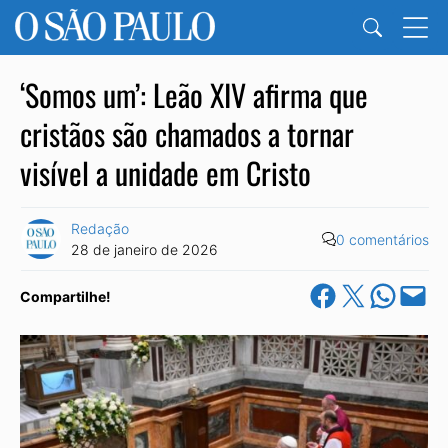
‘Somos um’: Leão XIV afirma que
cristãos são chamados a tornar
visível a unidade em Cristo
Redação
0 comentários
28 de janeiro de 2026
Share on Facebook
Share on X
Share on Wha
Email this Pa
Compartilhe!