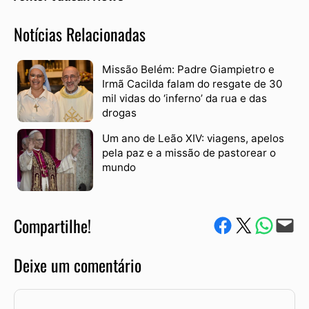
Notícias Relacionadas
Missão Belém: Padre Giampietro e
Irmã Cacilda falam do resgate de 30
mil vidas do ‘inferno’ da rua e das
drogas
Um ano de Leão XIV: viagens, apelos
pela paz e a missão de pastorear o
mundo
Compartilhe!
Compartilhe no Facebook
Compartilhe no Twitter
Compartile via W
Envie via e-mail
Deixe um comentário
Comentário