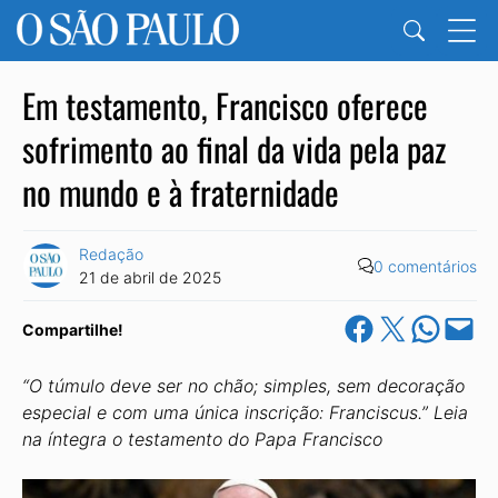
Em testamento, Francisco oferece
sofrimento ao final da vida pela paz
no mundo e à fraternidade
Redação
0 comentários
21 de abril de 2025
Share on Facebook
Share on X
Share on Wha
Email this Pa
Compartilhe!
“O túmulo deve ser no chão; simples, sem decoração
especial e com uma única inscrição: Franciscus.” Leia
na íntegra o testamento do Papa Francisco