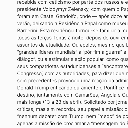
recebida com ceticismo por parte dos russos e 
presidente Volodymyr Zelensky, com quem o Pap
foram em Castel Gandolfo, onde — após doze an
verão, deixando a Residência Papal como museu a
Barberini. Esta residência tornou-se familiar a 
todas as terças-feiras à noite, depois de ouvir
assuntos da atualidade. Ou apelos, mesmo que b
“grandes líderes mundiais” a “pôr fim à guerra” 
diálogo”, ou a estimular a ação popular, como qu
seus compatriotas estadunidenses a “encontra
Congresso’, com as autoridades, para dizer que
sem precedentes provocou uma reação da admini
Donald Trump criticando duramente o Pontífice 
destino, juntamente com Camarões, Angola e Gui
mais longa (13 a 23 de abril). Solicitado por jor
críticas, mas sim recordou seu papel e missão: o 
“nenhum debate” com Trump, nem “medo” de pot
apenas a missão de proclamar a “mensagem do E