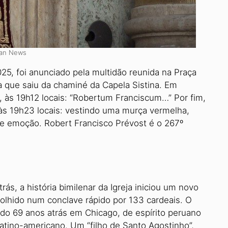
can News
, foi anunciado pela multidão reunida na Praça
a que saiu da chaminé da Capela Sistina. Em
, às 19h12 locais: “Robertum Franciscum…” Por fim,
a às 19h23 locais: vestindo uma murça vermelha,
de emoção. Robert Francisco Prévost é o 267º
ás, a história bimilenar da Igreja iniciou um novo
colhido num conclave rápido por 133 cardeais. O
do 69 anos atrás em Chicago, de espírito peruano
latino-americano. Um “filho de Santo Agostinho”,