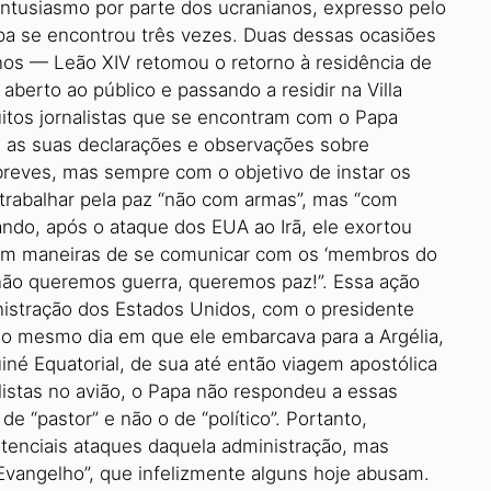
entusiasmo por parte dos ucranianos, expresso pelo
a se encontrou três vezes. Duas dessas ocasiões
os — Leão XIV retomou o retorno à residência de
berto ao público e passando a residir na Villa
muitos jornalistas que se encontram com o Papa
em as suas declarações e observações sobre
reves, mas sempre com o objetivo de instar os
e trabalhar pela paz “não com armas”, mas “com
ando, após o ataque dos EUA ao Irã, ele exortou
rem maneiras de se comunicar com os ‘membros do
 não queremos guerra, queremos paz!”. Essa ação
stração dos Estados Unidos, com o presidente
no mesmo dia em que ele embarcava para a Argélia,
né Equatorial, de sua até então viagem apostólica
nalistas no avião, o Papa não respondeu a essas
de “pastor” e não o de “político”. Portanto,
enciais ataques daquela administração, mas
vangelho”, que infelizmente alguns hoje abusam.