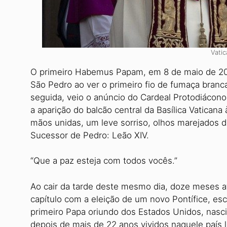
Vati
O primeiro Habemus Papam, em 8 de maio de 2025
São Pedro ao ver o primeiro fio de fumaça branc
seguida, veio o anúncio do Cardeal Protodiácono
a aparição do balcão central da Basílica Vatican
mãos unidas, um leve sorriso, olhos marejados 
Sucessor de Pedro: Leão XIV.
“Que a paz esteja com todos vocês.”
Ao cair da tarde deste mesmo dia, doze meses atr
capítulo com a eleição de um novo Pontífice, es
primeiro Papa oriundo dos Estados Unidos, nasci
depois de mais de 22 anos vividos naquele país 