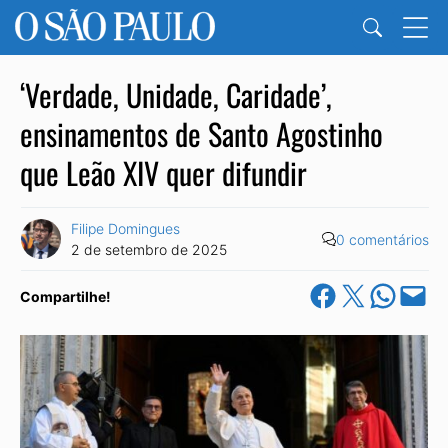
‘Verdade, Unidade, Caridade’,
ensinamentos de Santo Agostinho
que Leão XIV quer difundir
Filipe Domingues
0 comentários
2 de setembro de 2025
Share on Facebook
Share on X
Share on Wha
Email this Pa
Compartilhe!