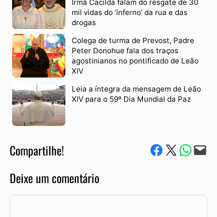
Irmã Cacilda falam do resgate de 30
mil vidas do ‘inferno’ da rua e das
drogas
Colega de turma de Prevost, Padre
Peter Donohue fala dos traços
agostinianos no pontificado de Leão
XIV
Leia a íntegra da mensagem de Leão
XIV para o 59º Dia Mundial da Paz
Compartilhe!
Compartilhe no Facebook
Compartilhe no Twitter
Compartile via W
Envie via e-mail
Deixe um comentário
Comentário