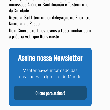
comissões Anúncio, Santificação e Testemunho
da Caridade
Regional Sul 1 tem maior delegação no Encontro
Nacional da Pascom
Dom Cícero exorta os jovens a testemunhar com
a própria vida que Deus existe
Assine nossa Newsletter
Mantenha-se informado das
novidades da Igreja e do Mundo
Clique para assinar!