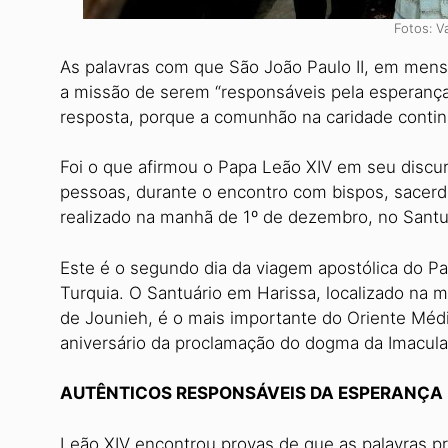
Fotos: V
As palavras com que São João Paulo II, em men
a missão de serem “responsáveis ​​pela esperanç
resposta, porque a comunhão na caridade continu
Foi o que afirmou o Papa Leão XIV em seu discur
pessoas, durante o encontro com bispos, sacerd
realizado na manhã de 1º de dezembro, no Santu
Este é o segundo dia da viagem apostólica do Pa
Turquia. O Santuário em Harissa, localizado na
de Jounieh, é o mais importante do Oriente Médi
aniversário da proclamação do dogma da Imacula
AUTÊNTICOS RESPONSÁVEIS DA ESPERANÇA
Leão XIV encontrou provas de que as palavras pr