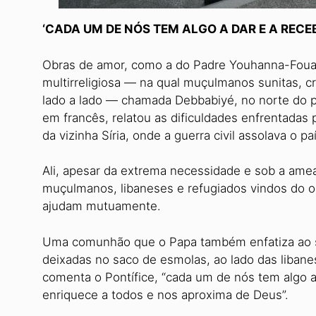
‘CADA UM DE NÓS TEM ALGO A DAR E A RECE
Obras de amor, como a do Padre Youhanna-Foua
multirreligiosa — na qual muçulmanos sunitas, c
lado a lado — chamada Debbabiyé, no norte do paí
em francês, relatou as dificuldades enfrentadas
da vizinha Síria, onde a guerra civil assolava o pa
Ali, apesar da extrema necessidade e sob a ame
muçulmanos, libaneses e refugiados vindos do ou
ajudam mutuamente.
Uma comunhão que o Papa também enfatiza ao s
deixadas no saco de esmolas, ao lado das libanes
comenta o Pontífice, “cada um de nós tem algo a
enriquece a todos e nos aproxima de Deus”.