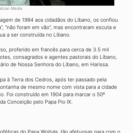
atican Media
sagem de 1984 aos cidadãos do Líbano, os confiou
a”, “não foram em vão”, mas encontraram escuta e
a a ser construída no Líbano.
so, proferido em francês para cerca de 3.5 mil
otes, consagrados e agentes pastorais do Líbano,
ário de Nossa Senhora do Líbano, em Harissa.
pa à Terra dos Cedros, após ter passado pela
 montanha de mesmo nome com vista para a cidade
o. Foi construído em 1904 para marcar o 50º
da Conceição pelo Papa Pio IX.
oféticas do Papa Wojtyła, tão afetuosas para com o