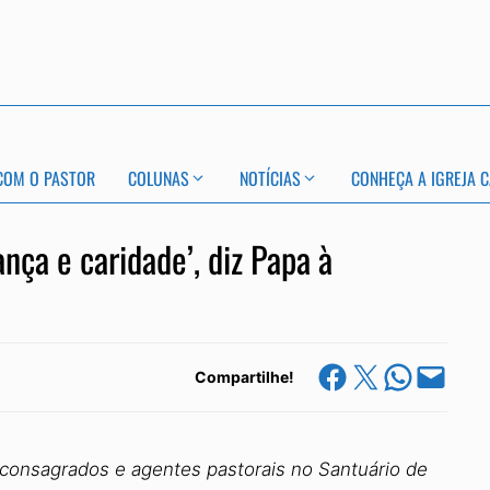
COM O PASTOR
COLUNAS
NOTÍCIAS
CONHEÇA A IGREJA C
nça e caridade’, diz Papa à
Share on Facebook
Share on X
Share on Whats
Email this Page
Compartilhe!
 consagrados e agentes pastorais no Santuário de