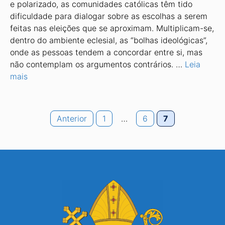
e polarizado, as comunidades católicas têm tido
dificuldade para dialogar sobre as escolhas a serem
feitas nas eleições que se aproximam. Multiplicam-se,
dentro do ambiente eclesial, as “bolhas ideológicas”,
onde as pessoas tendem a concordar entre si, mas
não contemplam os argumentos contrários. …
Leia
mais
Page
Page
Page
Anterior
1
…
6
7