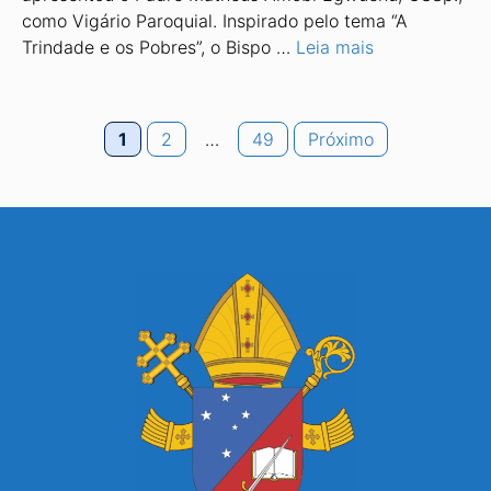
como Vi­gário Paroquial. Inspirado pelo tema “A
Trindade e os Pobres”, o Bispo …
Leia mais
Page
Page
Page
1
2
…
49
Próximo