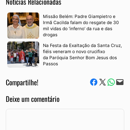
Notícias Relacionadas
Missão Belém: Padre Giampietro e
Irmã Cacilda falam do resgate de 30
mil vidas do ‘inferno’ da rua e das
drogas
Na Festa da Exaltação da Santa Cruz,
fiéis veneram o novo crucifixo
da Paróquia Senhor Bom Jesus dos
Passos
Compartilhe!
Compartilhe no Facebook
Compartilhe no Twitter
Compartile via W
Envie via e-mail
Deixe um comentário
Comentário