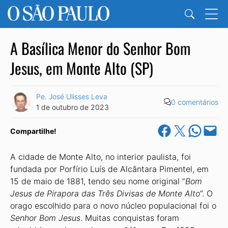
A Basílica Menor do Senhor Bom
Jesus, em Monte Alto (SP)
Pe. José Ulisses Leva
0 comentários
1 de outubro de 2023
Share on Facebook
Share on X
Share on Wha
Email this Pa
Compartilhe!
A cidade de Monte Alto, no interior paulista, foi
fundada por Porfírio Luís de Alcântara Pimentel, em
15 de maio de 1881, tendo seu nome original “
Bom
Jesus de Pirapora das Três Divisas de Monte Alto
”. O
orago escolhido para o novo núcleo populacional foi o
Senhor Bom Jesus
. Muitas conquistas foram