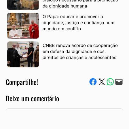
da dignidade humana
O Papa: educar é promover a
dignidade, justiça e confiança num
mundo em conflito
CNBB renova acordo de cooperação
em defesa da dignidade e dos
direitos de crianças e adolescentes
Compartilhe!
Compartilhe no Facebook
Compartilhe no Twitter
Compartile via W
Envie via e-mail
Deixe um comentário
Comentário