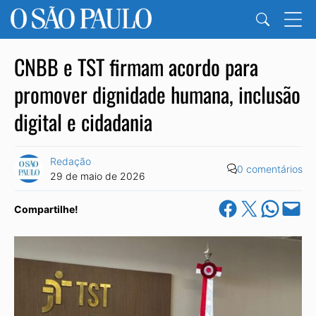
CNBB e TST firmam acordo para
promover dignidade humana, inclusão
digital e cidadania
Redação
0 comentários
29 de maio de 2026
Share on Facebook
Share on X
Share on Wha
Email this Pa
Compartilhe!