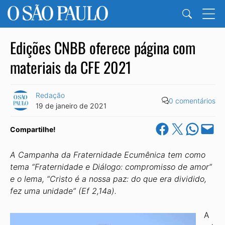
Edições CNBB oferece página com
materiais da CFE 2021
Redação
0 comentários
19 de janeiro de 2021
Share on Facebook
Share on X
Share on Wha
Email this Pa
Compartilhe!
A Campanha da Fraternidade Ecumênica tem como
tema “Fraternidade e Diálogo: compromisso de amor”
e o lema, “Cristo é a nossa paz: do que era dividido,
fez uma unidade” (Ef 2,14a).
A