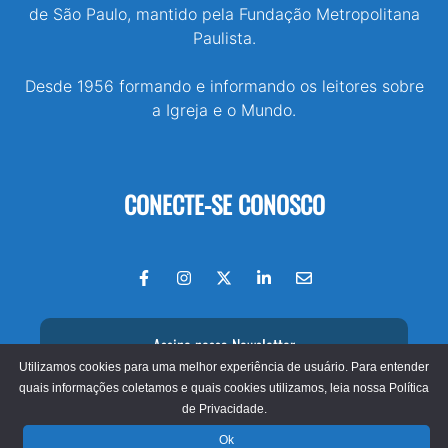
de São Paulo, mantido pela Fundação Metropolitana
Paulista.
Desde 1956 formando e informando os leitores sobre
a Igreja e o Mundo.
CONECTE-SE CONOSCO
Assine nossa Newsletter
Utilizamos cookies para uma melhor experiência de usuário. Para entender
quais informações coletamos e quais cookies utilizamos, leia nossa
Política
de Privacidade.
© 2026 - Jornal O São Paulo
Ok
Fundação Metropolitana Paulista