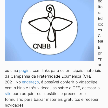
ed
ito
ra
Ed
içõ
es
C
NB
B
pr
ep
ar
ou uma
página
com links para os principais materiais
da Campanha da Fraternidade Ecumênica (CFE)
2021. No
endereço
, é possível conferir o videoclipe
com o hino e três videoaulas sobre a CFE, acessar o
site
para adquirir os subsídios e preencher o
formulário para baixar materiais gratuitos e receber
novidades.