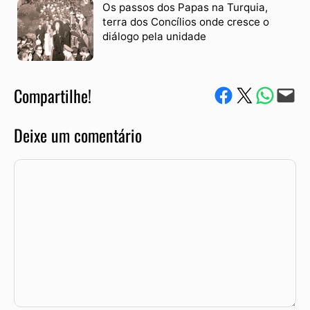
Os passos dos Papas na Turquia,
terra dos Concílios onde cresce o
diálogo pela unidade
Compartilhe!
Compartilhe no Facebook
Compartilhe no Twitter
Compartile via W
Envie via e-mail
Deixe um comentário
Comentário