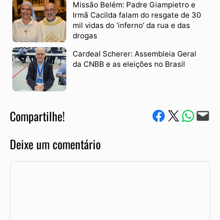
Missão Belém: Padre Giampietro e
Irmã Cacilda falam do resgate de 30
mil vidas do ‘inferno’ da rua e das
drogas
Cardeal Scherer: Assembleia Geral
da CNBB e as eleições no Brasil
Compartilhe!
Compartilhe no Facebook
Compartilhe no Twitter
Compartile via W
Envie via e-mail
Deixe um comentário
Comentário