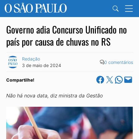
Governo adia Concurso Unificado no
país por causa de chuvas no RS
Redação
0 comentários
3 de maio de 2024
Share on Facebook
Share on X
Share on Wha
Email this Pa
Compartilhe!
Não há nova data, diz ministra da Gestão