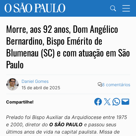
Morre, aos 92 anos, Dom Angélico
Bernardino, Bispo Emérito de
Blumenau (SC) e com atuação em São
Paulo
Daniel Gomes
8 comentários
15 de abril de 2025
Share on Facebook
Share on X
Share on Wha
Email this Pa
Compartilhe!
Prelado foi Bispo Auxiliar da Arquidiocese entre 1975
e 2000, diretor do
O SÃO PAULO
e passou seus
últimos anos de vida na capital paulista
.
Missa de