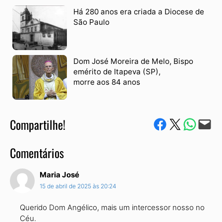
Há 280 anos era criada a Diocese de
São Paulo
Dom José Moreira de Melo, Bispo
emérito de Itapeva (SP),
morre aos 84 anos
Compartilhe!
Compartilhe no Facebook
Compartilhe no Twitter
Compartile via W
Envie via e-mail
Comentários
Maria José
15 de abril de 2025 às 20:24
Querido Dom Angélico, mais um intercessor nosso no
Céu.