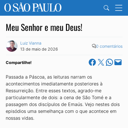
Meu Senhor e meu Deus!
Luiz Vianna
0 comentários
13 de maio de 2026
Share on Facebook
Share on X
Share on Wha
Email this Pa
Compartilhe!
Passada a Páscoa, as leituras narram os
acontecimentos imediatamente posteriores à
Ressurreição. Entre esses textos, agrado-me
particularmente de dois: a cena de São Tomé e a
passagem dos discípulos de Emaús. Vejo nestes dois
episódios uma semelhança com o que acontece em
nossas vidas.