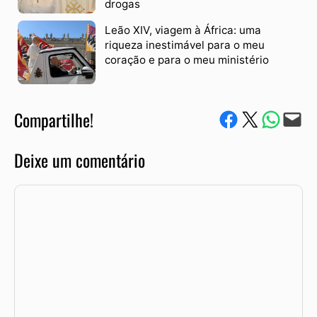
drogas
Leão XIV, viagem à África: uma
riqueza inestimável para o meu
coração e para o meu ministério
Compartilhe!
Compartilhe no Facebook
Compartilhe no Twitter
Compartile via W
Envie via e-mail
Deixe um comentário
Comentário