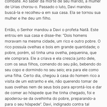
combate. Ao saber da morte de seu marido, a mulher
de Urias chorou-o. Passado o luto, Davi mandou
buscá-la e recolheu-a em sua casa. Ela se tornou sua
mulher e lhe deu um filho.
Então, o Senhor mandou a Davi o profeta Natã. Este
entrou em sua casa e disse-lhe: “Dois homens
moravam na mesma cidade, um rico e outro pobre. O
rico possuía ovelhas e bois em grande quantidade; o
pobre, porém, só tinha uma ovelha, pequenina, que
ele comprara. Ele a criava e ela crescia junto dele,
com os seus filhos, comendo do seu pão, bebendo do
seu copo e dormindo no seu seio; era para ele como
uma filha. Certo dia, chegou à casa do homem rico a
visita de um estranho e ele, não querendo tomar de
suas ovelhas nem de seus bois para aprontá-los e dar
de comer ao hóspede que lhe tinha chegado, foi e
apoderou-se da ovelhinha do pobre, preparando-a
para o seu hóspede”. Davi, indignado contra tal