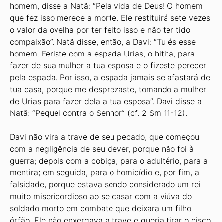
homem, disse a Natã: “Pela vida de Deus! O homem
que fez isso merece a morte. Ele restituirá sete vezes
o valor da ovelha por ter feito isso e não ter tido
compaixão”. Natã disse, então, a Davi: “Tu és esse
homem. Feriste com a espada Urias, o hitita, para
fazer de sua mulher a tua esposa e o fizeste perecer
pela espada. Por isso, a espada jamais se afastará de
tua casa, porque me desprezaste, tomando a mulher
de Urias para fazer dela a tua esposa”. Davi disse a
Natã: “Pequei contra o Senhor” (cf. 2 Sm 11-12).
Davi não vira a trave de seu pecado, que começou
com a negligência de seu dever, porque não foi à
guerra; depois com a cobiça, para o adultério, para a
mentira; em seguida, para o homicídio e, por fim, a
falsidade, porque estava sendo considerado um rei
muito misericordioso ao se casar com a viúva do
soldado morto em combate que deixara um filho
órfão. Ele não enxergava a trave e queria tirar o cisco