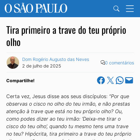
Tira primeiro a trave do teu próprio
olho
Dom Rogério Augusto das Neves
0 comentários
2 de julho de 2025
Share on Facebook
Share on X
Share on Wha
Email this Pa
Compartilhe!
Certa vez, Jesus disse aos seus discípulos:
“Por que
observas o cisco no olho do teu irmão, e não prestas
atenção à trave que está no teu próprio olho? Ou,
como podes dizer ao teu irmão: ‘Deixa-me tirar o
cisco do teu olho’, quando tu mesmo tens uma trave
no teu? Hipócrita, tira primeiro a trave do teu próprio