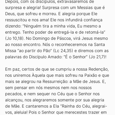
Depois, com os discípulos, extravasaremos de
surpresa e alegria! Surpresa com um Messias que é
Deus, que sofreu e morreu. E alegria porque Ele
ressuscitou e nos ama! Ele nos infundirá confiança
dizendo: “Ninguém tira a minha vida, Eu mesmo a
entrego. Tenho poder de entregá-la e de retomá-la”
(Jo 10,18). No Domingo de Páscoa, virá Jesus mesmo
ao nosso encontro. Nós o reconheceremos na Santa
Missa “ao partir do Pão” (Lc 24,35) e diremos com as
palavras do Discípulo Amado: “É o Senhor” (Jo 21,7)!
Em paz, certos de que se cumpriu a nossa Redenção,
nos uniremos Àquela que mais sofreu na Paixão e que
mais se alegrou na Ressurreição: a Mãe de Jesus. E,
sem pensar em nós mesmos nem nos nossos
pecados, e nem sequer no Céu que o Senhor nos
alcançou, nos alegraremos somente por sua alegria
de Mãe. E cantaremos a Ela “Rainha do Céu, alegrai-
vos, aleluia! Pois o Senhor que merecestes trazer em