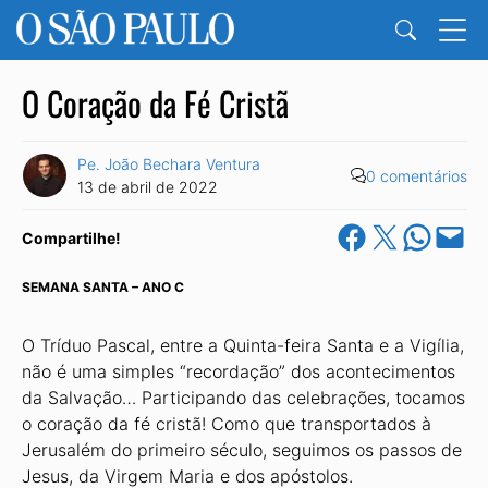
O Coração da Fé Cristã
Pe. João Bechara Ventura
0 comentários
13 de abril de 2022
Share on Facebook
Share on X
Share on Wha
Email this Pa
Compartilhe!
SEMANA SANTA – ANO C
O Tríduo Pascal, entre a Quinta-feira Santa e a Vigília,
não é uma simples “recordação” dos acontecimentos
da Salvação… Participando das celebrações, tocamos
o coração da fé cristã! Como que transportados à
Jerusalém do primeiro século, seguimos os passos de
Jesus, da Virgem Maria e dos apóstolos.