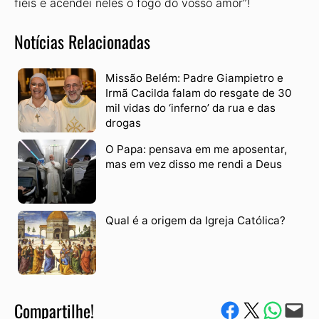
fiéis e acendei neles o fogo do vosso amor”!
Notícias Relacionadas
Missão Belém: Padre Giampietro e
Irmã Cacilda falam do resgate de 30
mil vidas do ‘inferno’ da rua e das
drogas
O Papa: pensava em me aposentar,
mas em vez disso me rendi a Deus
Qual é a origem da Igreja Católica?
Compartilhe!
Compartilhe no Facebook
Compartilhe no Twitter
Compartile via W
Envie via e-mail