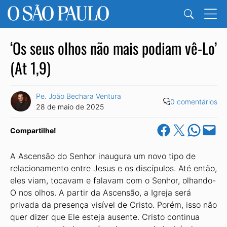
‘Os seus olhos não mais podiam vê-Lo’
(At 1,9)
Pe. João Bechara Ventura
0 comentários
28 de maio de 2025
Share on Facebook
Share on X
Share on Wha
Email this Pa
Compartilhe!
A Ascensão do Senhor inaugura um novo tipo de
relacionamento entre Jesus e os discípulos. Até então,
eles viam, tocavam e falavam com o Senhor, olhando-
O nos olhos. A partir da Ascensão, a Igreja será
privada da presença visível de Cristo. Porém, isso não
quer dizer que Ele esteja ausente. Cristo continua