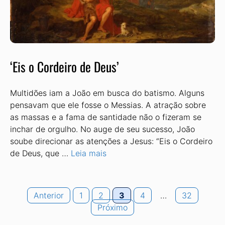
‘Eis o Cordeiro de Deus’
Multidões iam a João em busca do batismo. Alguns
pensavam que ele fosse o Messias. A atração sobre
as massas e a fama de santidade não o fizeram se
inchar de orgulho. No auge de seu sucesso, João
soube direcionar as atenções a Jesus: “Eis o Cordeiro
de Deus, que …
Leia mais
Page
Page
Page
Page
Page
Anterior
1
2
3
4
…
32
Próximo