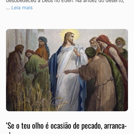
desobedeceu a Deus no Éden. Na aridez do deserto,
…
Leia mais
‘Se o teu olho é ocasião de pecado, arranca-