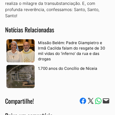
realiza o milagre da transubstanciação. E, com
profunda reverência, confessamos: Santo, Santo,
Santo!
Notícias Relacionadas
Missão Belém: Padre Giampietro e
Irmã Cacilda falam do resgate de 30
mil vidas do ‘inferno’ da rua e das
drogas
1.700 anos do Concílio de Niceia
Compartilhe!
Compartilhe no Facebook
Compartilhe no Twitter
Compartile via W
Envie via e-mail