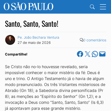
Santo, Santo, Santo!
Pe. João Bechara Ventura
0 comentários
27 de maio de 2026
Share on Facebook
Share on X
Share on Wha
Email this Pa
Compartilhe!
Se Cristo não no-lo houvesse revelado, seria
impossível conhecer o maior mistério da fé: Deus é
uno e trino. O Antigo Testamento já o havia de algum
modo preanunciado. Os três Visitantes misteriosos de
Abraão (Gn 18); a Sabedoria divina personificada (Pr
8); as menções ao “Espírito do Senhor” (Gn 1,2); e a
invocação a Deus como “Santo, Santo, Santo” (Is 6,3)
já apontavam para esse grande mistério.