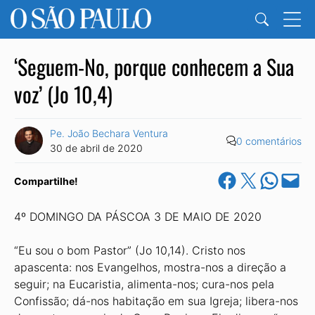
‘Seguem-No, porque conhecem a Sua
voz’ (Jo 10,4)
Pe. João Bechara Ventura
0 comentários
30 de abril de 2020
Share on Facebook
Share on X
Share on Wha
Email this Pa
Compartilhe!
4º DOMINGO DA PÁSCOA 3 DE MAIO DE 2020
“Eu sou o bom Pastor” (Jo 10,14). Cristo nos
apascenta: nos Evangelhos, mostra-nos a direção a
seguir; na Eucaristia, alimenta-nos; cura-nos pela
Confissão; dá-nos habitação em sua Igreja; libera-nos