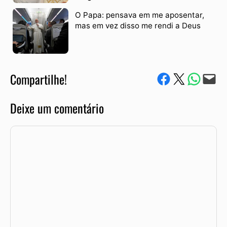
O Papa: pensava em me aposentar,
mas em vez disso me rendi a Deus
Compartilhe!
Compartilhe no Facebook
Compartilhe no Twitter
Compartile via W
Envie via e-mail
Deixe um comentário
Comentário