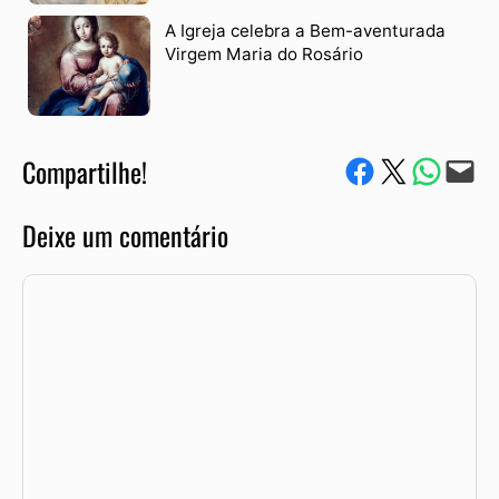
A Igreja celebra a Bem-aventurada
Virgem Maria do Rosário
Compartilhe!
Compartilhe no Facebook
Compartilhe no Twitter
Compartile via W
Envie via e-mail
Deixe um comentário
Comentário