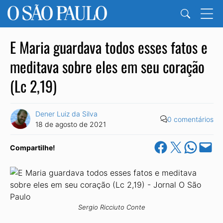
E Maria guardava todos esses fatos e
meditava sobre eles em seu coração
(Lc 2,19)
Dener Luiz da Silva
0 comentários
18 de agosto de 2021
Share on Facebook
Share on X
Share on Wha
Email this Pa
Compartilhe!
Sergio Ricciuto Conte