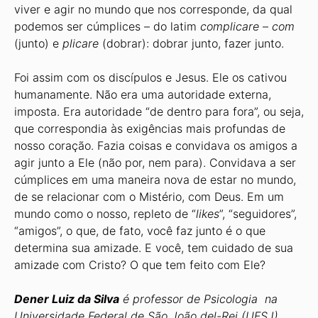
viver e agir no mundo que nos corresponde, da qual
podemos ser cúmplices – do latim
c
omplicare
–
com
(junto) e
plicare
(dobrar): dobrar junto, fazer junto.
Foi assim com os discípulos e Jesus. Ele os cativou
humanamente. Não era uma autoridade externa,
imposta. Era autoridade “de dentro para fora”, ou seja,
que correspondia às exigências mais profundas de
nosso coração. Fazia coisas e convidava os amigos a
agir junto a Ele (não por, nem para). Convidava a ser
cúmplices em uma maneira nova de estar no mundo,
de se relacionar com o Mistério, com Deus. Em um
mundo como o nosso, repleto de “
likes
”, “seguidores”,
“amigos”, o que, de fato, você faz junto é o que
determina sua amizade. E você, tem cuidado de sua
amizade com Cristo? O que tem feito com Ele?
Dener Luiz da Silva
é professor de Psicologia na
Universidade Federal de São João del-Rei (UFSJ).