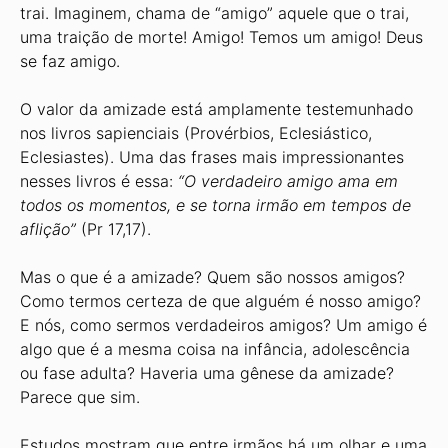
trai. Imaginem, chama de “amigo” aquele que o trai,
uma traição de morte! Amigo! Temos um amigo! Deus
se faz amigo.
O valor da amizade está amplamente testemunhado
nos livros sapienciais (Provérbios, Eclesiástico,
Eclesiastes). Uma das frases mais impressionantes
nesses livros é essa:
“O verdadeiro amigo ama em
todos os momentos, e se torna irmão em tempos de
aflição”
(Pr 17,17).
Mas o que é a amizade? Quem são nossos amigos?
Como termos certeza de que alguém é nosso amigo?
E nós, como sermos verdadeiros amigos? Um amigo é
algo que é a mesma coisa na infância, adolescência
ou fase adulta? Haveria uma gênese da amizade?
Parece que sim.
Estudos mostram que entre irmãos há um olhar e uma