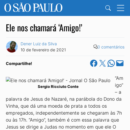
Ele nos chamará ‘Amigo!’
Dener Luiz da Silva
0 comentários
10 de fevereiro de 2021
Share on Facebook
Share on X
Share on Wha
Email this Pa
Compartilhe!
“Am
igo”
Sergio Ricciuto Conte
– a
palavra de Jesus de Nazaré, na parábola do Dono da
Vinha, que dá uma moeda de prata a todos os
empregados, independentemente se chegaram às 7h
ou às 17h. “Amigo”, também é com essa palavra que
Jesus se dirige a Judas no momento em que ele O