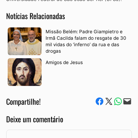
Notícias Relacionadas
Missão Belém: Padre Giampietro e
Irmã Cacilda falam do resgate de 30
mil vidas do ‘inferno’ da rua e das
drogas
Amigos de Jesus
Compartilhe!
Compartilhe no Facebook
Compartilhe no Twitter
Compartile via W
Envie via e-mail
Deixe um comentário
Comentário