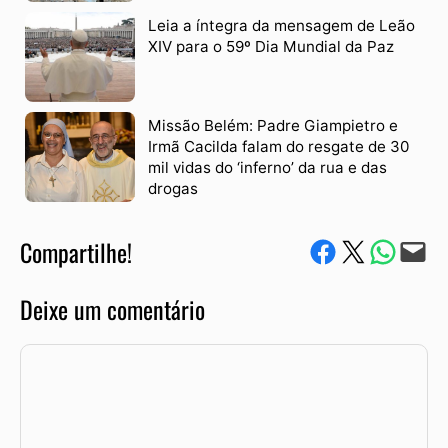
Leia a íntegra da mensagem de Leão
XIV para o 59º Dia Mundial da Paz
Missão Belém: Padre Giampietro e
Irmã Cacilda falam do resgate de 30
mil vidas do ‘inferno’ da rua e das
drogas
Compartilhe!
Compartilhe no Facebook
Compartilhe no Twitter
Compartile via W
Envie via e-mail
Deixe um comentário
Comentário