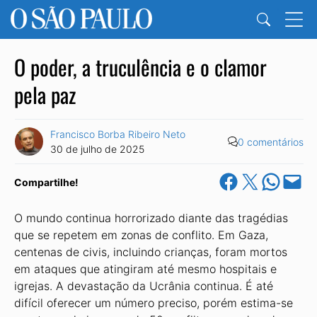
O poder, a truculência e o clamor
pela paz
Francisco Borba Ribeiro Neto
0 comentários
30 de julho de 2025
Share on Facebook
Share on X
Share on Wha
Email this Pa
Compartilhe!
O mundo continua horrorizado diante das tragédias
que se repetem em zonas de conflito. Em Gaza,
centenas de civis, incluindo crianças, foram mortos
em ataques que atingiram até mesmo hospitais e
igrejas. A devastação da Ucrânia continua. É até
difícil oferecer um número preciso, porém estima-se