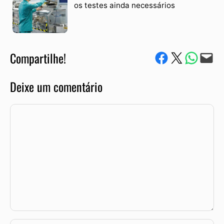
os testes ainda necessários
Compartilhe!
Compartilhe no Facebook
Compartilhe no Twitter
Compartile via W
Envie via e-mail
Deixe um comentário
Comentário