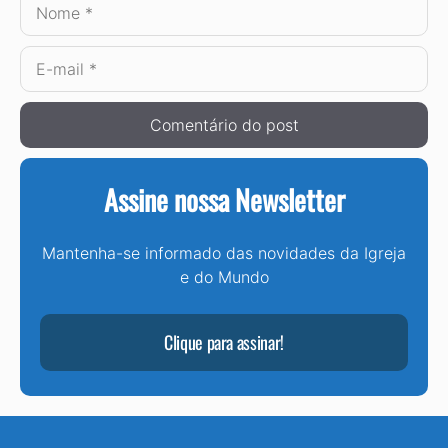
Nome
E-
mail
Assine nossa Newsletter
Mantenha-se informado das novidades da Igreja
e do Mundo
Clique para assinar!