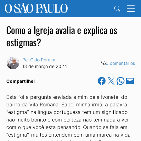
Como a Igreja avalia e explica os
estigmas?
Pe. Cido Pereira
0 comentários
13 de março de 2024
Share on Facebook
Share on X
Share on Wha
Email this Pa
Compartilhe!
Esta foi a pergunta enviada a mim pela Ivonete, do
bairro da Vila Romana. Sabe, minha irmã, a palavra
“estigma” na língua portuguesa tem um significado
não muito bonito e com certeza não tem nada a ver
com o que você esta pensando. Quando se fala em
“estigma”, muitos entendem com uma marca na vida