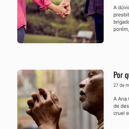
A dúvi
presbi
brigad
porém
Por q
27 de m
A Ana 
de des
cruel 