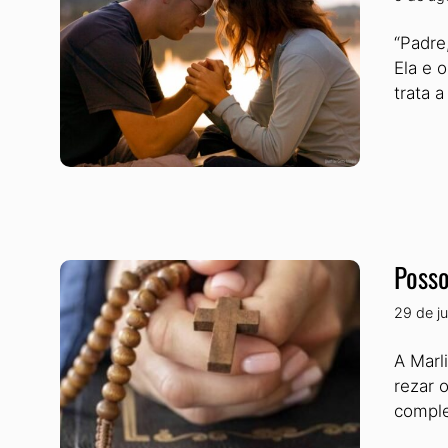
“Padre
Ela e 
trata 
Posso
29 de j
A Marl
rezar 
comple