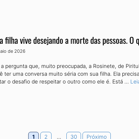
a filha vive desejando a morte das pessoas. O 
aio de 2026
 a pergunta que, muito preocupada, a Rosinete, de Piritu
ê ter uma conversa muito séria com sua filha. Ela preci
tar o desafio de respeitar o outro como ele é. Está …
Lei
Page
Page
Page
1
2
…
30
Próximo