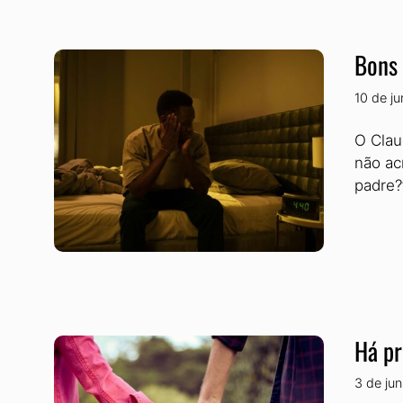
Bons 
10 de j
O Clau
não ac
padre?
Há pr
3 de ju