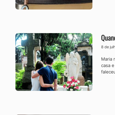
Quand
8 de ju
Maria 
casa e
falece