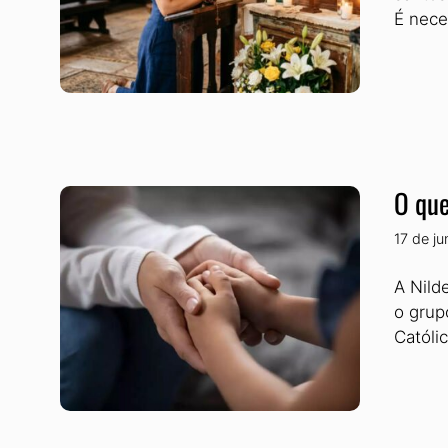
É nece
O que
17 de j
A Nild
o grup
Católi