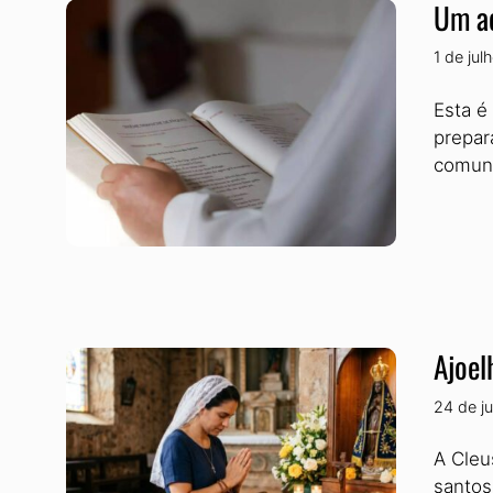
Um ac
1 de ju
Esta é
prepar
comuni
Ajoel
24 de j
A Cleu
santos