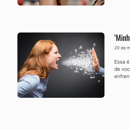
‘Minh
20 de m
Essa é
de voc
enfren