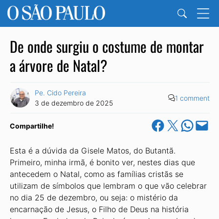
De onde surgiu o costume de montar
a árvore de Natal?
Pe. Cido Pereira
1 comment
3 de dezembro de 2025
Share on Facebook
Share on X
Share on Wha
Email this Pa
Compartilhe!
Esta é a dúvida da Gisele Matos, do Butantã.
Primeiro, minha irmã, é bonito ver, nestes dias que
antecedem o Natal, como as famílias cristãs se
utilizam de símbolos que lembram o que vão celebrar
no dia 25 de dezembro, ou seja: o mistério da
encarnação de Jesus, o Filho de Deus na história