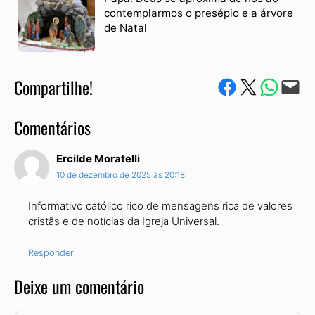
contemplarmos o presépio e a árvore
de Natal
Compartilhe!
Compartilhe no Facebook
Compartilhe no Twitter
Compartile via W
Envie via e-mail
Comentários
Ercilde Moratelli
10 de dezembro de 2025 às 20:18
Informativo católico rico de mensagens rica de valores
cristãs e de notícias da Igreja Universal.
Responder
Deixe um comentário