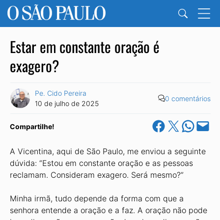
Estar em constante oração é
exagero?
Pe. Cido Pereira
0 comentários
10 de julho de 2025
Share on Facebook
Share on X
Share on Wha
Email this Pa
Compartilhe!
A Vicentina, aqui de São Paulo, me enviou a seguinte
dúvida: “Estou em constante oração e as pessoas
reclamam. Consideram exagero. Será mesmo?”
Minha irmã, tudo depende da forma com que a
senhora entende a oração e a faz. A oração não pode