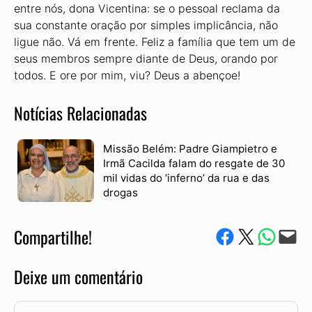
entre nós, dona Vicentina: se o pessoal reclama da
sua constante oração por simples implicância, não
ligue não. Vá em frente. Feliz a família que tem um de
seus membros sempre diante de Deus, orando por
todos. E ore por mim, viu? Deus a abençoe!
Notícias Relacionadas
Missão Belém: Padre Giampietro e
Irmã Cacilda falam do resgate de 30
mil vidas do ‘inferno’ da rua e das
drogas
Compartilhe!
Compartilhe no Facebook
Compartilhe no Twitter
Compartile via W
Envie via e-mail
Deixe um comentário
Comentário