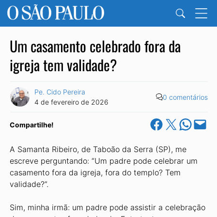
Um casamento celebrado fora da
igreja tem validade?
Pe. Cido Pereira
0 comentários
4 de fevereiro de 2026
Share on Facebook
Share on X
Share on Wha
Email this Pa
Compartilhe!
A Samanta Ribeiro, de Taboão da Serra (SP), me
escreve perguntando: “Um padre pode celebrar um
casamento fora da igreja, fora do templo? Tem
validade?”.
Sim, minha irmã: um padre pode assistir a celebração