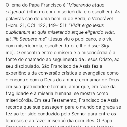
O lema do Papa Francisco é “
Miserando atque
eligendo
” (olhou-o com misericórdia e o escolheu). As
palavras são de uma homilia de Beda, o Venerável
(Hom. 21; CCL 122, 149-151): “
Vidit ergo Iesus
publicanum et quia miserando atque eligendo vidit,
ait illi: Sequere me
” (Jesus viu o publicano, e o viu
com misericórdia, escolhendo-o, e lhe disse: Siga-
me). O encontro entre o mísero e a misericórdia é a
fonte do chamado ao seguimento de Jesus Cristo, ao
seu discipulado. São Francisco de Assis fez a
experiência da conversão crística e evangélica como
o encontro com o Deus do amor e com amor de Deus
em sua gratuidade e ternura, amor que, em face da
fragilidade e à miséria humana, se mostra como
misericórdia. Em seu Testamento, Francisco de Assis
recorda que sua passagem para o mundo da graça se
fez ao ter sido conduzido pelo Senhor para entre os
leprosos e ao fazer misericórdia com eles. O Papa