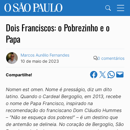
Dois Franciscos: o Pobrezinho e o
Papa
Marcos Aurélio Fernandes
0 comentários
10 de maio de 2023
Share on Facebook
Share on X
Share on Wha
Email this Pa
Compartilhe!
Nomen est omen. Nome é presságio, diz um dito
latino. Quando o Cardeal Bergoglio, em 2013, recebe
o nome de Papa Francisco, inspirado na
recomendação do franciscano Dom Cláudio Hummes
– “Não se esqueça dos pobres!” – é um destino que
de antemão se delineia. No coração de Bergoglio, São