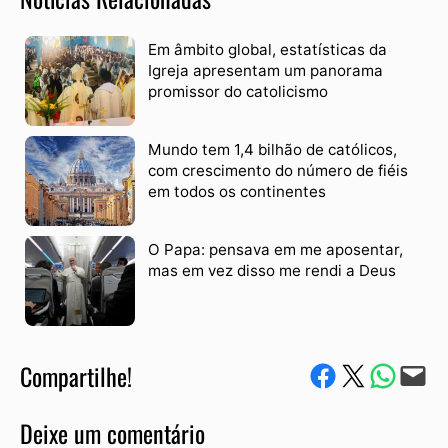
Em âmbito global, estatísticas da
Igreja apresentam um panorama
promissor do catolicismo
Mundo tem 1,4 bilhão de católicos,
com crescimento do número de fiéis
em todos os continentes
O Papa: pensava em me aposentar,
mas em vez disso me rendi a Deus
Compartilhe!
Compartilhe no Facebook
Compartilhe no Twitter
Compartile via W
Envie via e-mail
Deixe um comentário