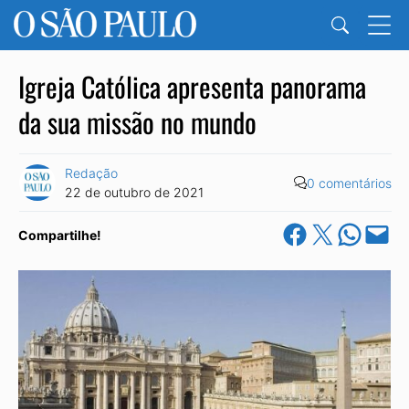
Igreja Católica apresenta panorama
da sua missão no mundo
Redação
0 comentários
22 de outubro de 2021
Share on Facebook
Share on X
Share on Wha
Email this Pa
Compartilhe!